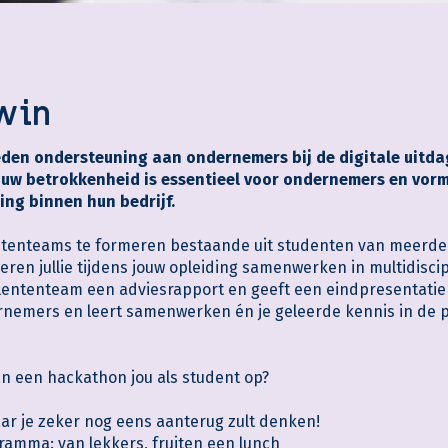
win
bieden ondersteuning aan ondernemers bij de digitale uit
uw betrokkenheid is essentieel voor ondernemers en vormt
ing binnen hun bedrijf.
tenteams te formeren bestaande uit studenten van meerder
eren jullie tijdens jouw opleiding samenwerken in multidiscip
talententeam een adviesrapport en geeft een eindpresentatie
nemers en leert samenwerken én je geleerde kennis in de pr
n een hackathon jou als student op?
 je zeker nog eens aanterug zult denken!
amma: van lekkers, fruiten een lunch